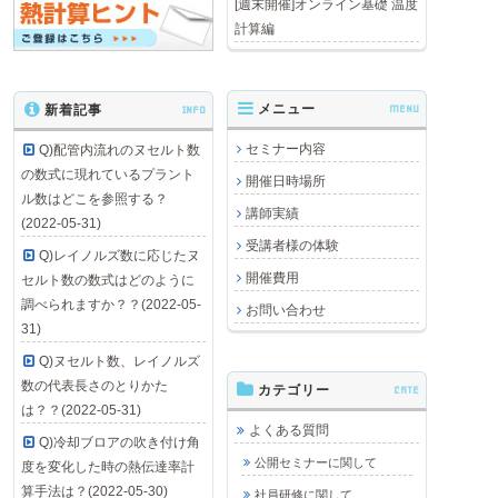
[週末開催]オンライン基礎 温度
計算編
メニュー
MENU
新着記事
INFO
セミナー内容
Q)配管内流れのヌセルト数
の数式に現れているプラント
開催日時場所
ル数はどこを参照する？
講師実績
(2022-05-31)
受講者様の体験
Q)レイノルズ数に応じたヌ
開催費用
セルト数の数式はどのように
調べられますか？？(2022-05-
お問い合わせ
31)
Q)ヌセルト数、レイノルズ
数の代表長さのとりかた
カテゴリー
CATE
は？？(2022-05-31)
よくある質問
Q)冷却ブロアの吹き付け角
公開セミナーに関して
度を変化した時の熱伝達率計
算手法は？(2022-05-30)
社員研修に関して