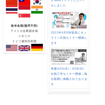
す/webサイトリニューア
ルしました
欧米各国(順序不同)
アメリカ合衆国全域
2021年4月GW直前にオン
イギリス
ライン伝熱セミナー開催し
ドイツ連邦共和国
ます
来週3/25(木)～3/28(日)
伝熱工学セミナー開催→毎
日新聞に掲載されておりま
す