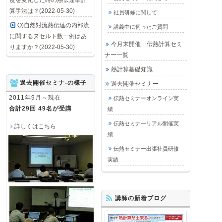
度を変化した時の熱伝達率計
算手法は？(2022-05-30)
社員研修に関して
Q)自然対流熱伝達の内部流
講義中に伺ったご質問
に関するヌセルト数一例はあ
今月末開催 伝熱計算セミ
りますか？(2022-05-30)
ナー一覧
熱計算基礎知識
過去開催セミナ-の様子
過去開催セミナー
2011年9月～現在
伝熱セミナーオンライン実
合計29回 49名が受講
績
伝熱セミナーリアル開催実
詳しくはこちら
績
伝熱セミナー出張社員研修
実績
講師の新着ブログ