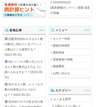
2022/9/25(日)
[週末開催]オンライン基礎 温度
計算編
メニュー
MENU
新着記事
INFO
セミナー内容
Q)配管内流れのヌセルト数
の数式に現れているプラント
開催日時場所
ル数はどこを参照する？
講師実績
(2022-05-31)
受講者様の体験
Q)レイノルズ数に応じたヌ
開催費用
セルト数の数式はどのように
調べられますか？？(2022-05-
お問い合わせ
31)
Q)ヌセルト数、レイノルズ
数の代表長さのとりかた
カテゴリー
CATE
は？？(2022-05-31)
よくある質問
Q)冷却ブロアの吹き付け角
公開セミナーに関して