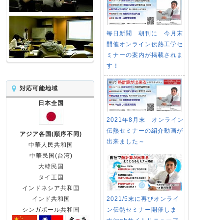
毎日新聞 朝刊に 今月末
開催オンライン伝熱工学セ
ミナーの案内が掲載されま
す！
対応可能地域
日本全国
2021年8月末 オンライン
伝熱セミナーの紹介動画が
アジア各国(順序不同)
出来ました～
中華人民共和国
中華民国(台湾)
大韓民国
タイ王国
インドネシア共和国
2021/5末に再びオンライ
インド共和国
ン伝熱セミナー開催しま
シンガポール共和国