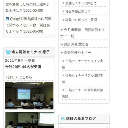
公開セミナーに関して
度を変化した時の熱伝達率計
算手法は？(2022-05-30)
社員研修に関して
Q)自然対流熱伝達の内部流
講義中に伺ったご質問
に関するヌセルト数一例はあ
今月末開催 伝熱計算セミ
りますか？(2022-05-30)
ナー一覧
熱計算基礎知識
過去開催セミナ-の様子
過去開催セミナー
2011年9月～現在
伝熱セミナーオンライン実
合計29回 49名が受講
績
伝熱セミナーリアル開催実
詳しくはこちら
績
伝熱セミナー出張社員研修
実績
講師の新着ブログ