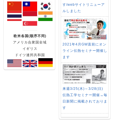
す/webサイトリニューア
ルしました
欧米各国(順序不同)
アメリカ合衆国全域
2021年4月GW直前にオン
イギリス
ライン伝熱セミナー開催し
ドイツ連邦共和国
ます
来週3/25(木)～3/28(日)
伝熱工学セミナー開催→毎
日新聞に掲載されておりま
す