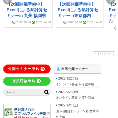
【次回開催準備中】
【次回開催準備中】
【次
Excelによる熱計算セ
Excelによる熱計算セ
Ex
ミナーin 九州 福岡県
ミナーin東京都内
ミナ
市
2012-10-04
2021-04-28
2012-10-04
2021-04-28
PAGE TOP
公開セミナー申込
次回公開セミナー
2022/9/22(木)
社員研修申込
オンライン基礎 水冷空冷編
2022/9/23(金)
オンライン基礎 温度計算編
2022/9/24(土)
[週末開催]オンライン基礎 水冷
空冷編