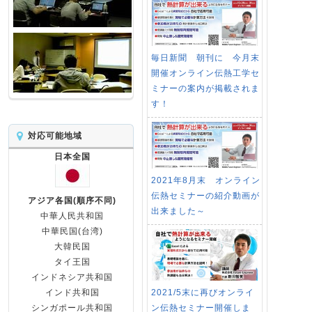
毎日新聞 朝刊に 今月末
開催オンライン伝熱工学セ
ミナーの案内が掲載されま
す！
対応可能地域
日本全国
2021年8月末 オンライン
伝熱セミナーの紹介動画が
アジア各国(順序不同)
出来ました～
中華人民共和国
中華民国(台湾)
大韓民国
タイ王国
インドネシア共和国
2021/5末に再びオンライ
インド共和国
ン伝熱セミナー開催しま
シンガポール共和国