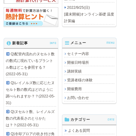
2022/9/25(日)
[週末開催]オンライン基礎 温度
計算編
メニュー
MENU
新着記事
INFO
セミナー内容
Q)配管内流れのヌセルト数
の数式に現れているプラント
開催日時場所
ル数はどこを参照する？
講師実績
(2022-05-31)
受講者様の体験
Q)レイノルズ数に応じたヌ
開催費用
セルト数の数式はどのように
調べられますか？？(2022-05-
お問い合わせ
31)
Q)ヌセルト数、レイノルズ
数の代表長さのとりかた
カテゴリー
CATE
は？？(2022-05-31)
よくある質問
Q)冷却ブロアの吹き付け角