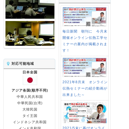
毎日新聞 朝刊に 今月末
開催オンライン伝熱工学セ
ミナーの案内が掲載されま
す！
対応可能地域
日本全国
2021年8月末 オンライン
伝熱セミナーの紹介動画が
アジア各国(順序不同)
出来ました～
中華人民共和国
中華民国(台湾)
大韓民国
タイ王国
インドネシア共和国
2021/5末に再びオンライ
インド共和国