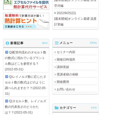
[週末開催]オンライン基礎 水冷
空冷編
2022/9/25(日)
[週末開催]オンライン基礎 温度
計算編
メニュー
MENU
新着記事
INFO
セミナー内容
Q)配管内流れのヌセルト数
の数式に現れているプラント
開催日時場所
ル数はどこを参照する？
講師実績
(2022-05-31)
受講者様の体験
Q)レイノルズ数に応じたヌ
開催費用
セルト数の数式はどのように
調べられますか？？(2022-05-
お問い合わせ
31)
Q)ヌセルト数、レイノルズ
数の代表長さのとりかた
カテゴリー
CATE
は？？(2022-05-31)