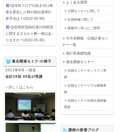
よくある質問
Q)冷却ブロアの吹き付け角
公開セミナーに関して
度を変化した時の熱伝達率計
算手法は？(2022-05-30)
社員研修に関して
Q)自然対流熱伝達の内部流
講義中に伺ったご質問
に関するヌセルト数一例はあ
今月末開催 伝熱計算セミ
りますか？(2022-05-30)
ナー一覧
熱計算基礎知識
過去開催セミナ-の様子
過去開催セミナー
2011年9月～現在
伝熱セミナーオンライン実
合計29回 49名が受講
績
伝熱セミナーリアル開催実
詳しくはこちら
績
伝熱セミナー出張社員研修
実績
講師の新着ブログ