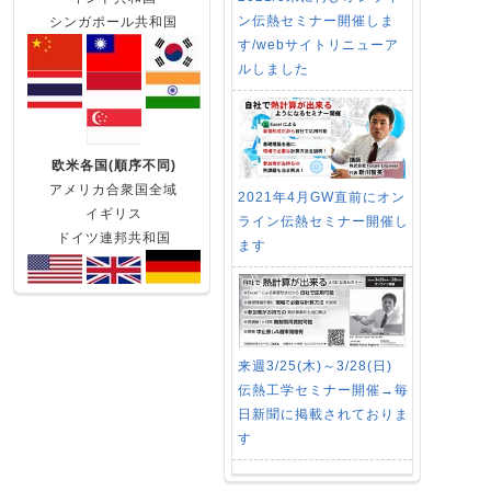
ン伝熱セミナー開催しま
シンガポール共和国
す/webサイトリニューア
ルしました
欧米各国(順序不同)
アメリカ合衆国全域
2021年4月GW直前にオン
イギリス
ライン伝熱セミナー開催し
ドイツ連邦共和国
ます
来週3/25(木)～3/28(日)
伝熱工学セミナー開催→毎
日新聞に掲載されておりま
す