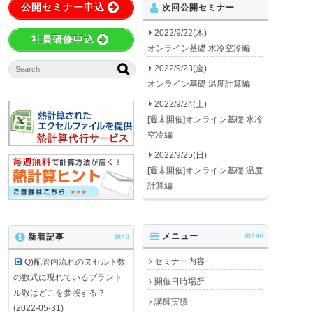
公開セミナー申込
次回公開セミナー
2022/9/22(木)
社員研修申込
オンライン基礎 水冷空冷編
2022/9/23(金)
オンライン基礎 温度計算編
2022/9/24(土)
[週末開催]オンライン基礎 水冷
空冷編
2022/9/25(日)
[週末開催]オンライン基礎 温度
計算編
メニュー
MENU
新着記事
INFO
セミナー内容
Q)配管内流れのヌセルト数
の数式に現れているプラント
開催日時場所
ル数はどこを参照する？
講師実績
(2022-05-31)