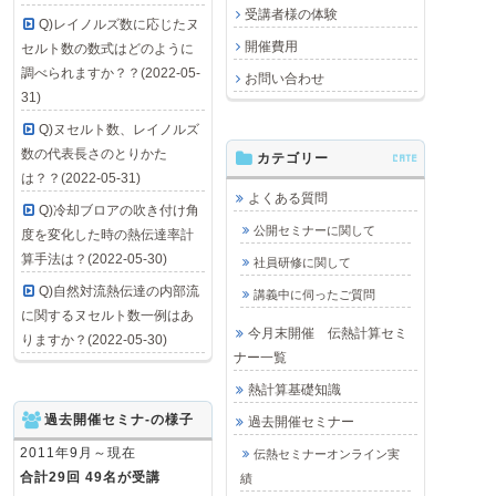
受講者様の体験
Q)レイノルズ数に応じたヌ
開催費用
セルト数の数式はどのように
調べられますか？？(2022-05-
お問い合わせ
31)
Q)ヌセルト数、レイノルズ
数の代表長さのとりかた
カテゴリー
CATE
は？？(2022-05-31)
よくある質問
Q)冷却ブロアの吹き付け角
公開セミナーに関して
度を変化した時の熱伝達率計
算手法は？(2022-05-30)
社員研修に関して
Q)自然対流熱伝達の内部流
講義中に伺ったご質問
に関するヌセルト数一例はあ
今月末開催 伝熱計算セミ
りますか？(2022-05-30)
ナー一覧
熱計算基礎知識
過去開催セミナ-の様子
過去開催セミナー
2011年9月～現在
伝熱セミナーオンライン実
合計29回 49名が受講
績