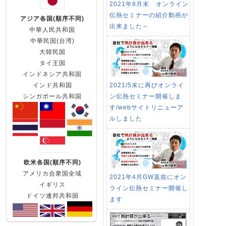
2021年8月末 オンライン
伝熱セミナーの紹介動画が
アジア各国(順序不同)
出来ました～
中華人民共和国
中華民国(台湾)
大韓民国
タイ王国
インドネシア共和国
2021/5末に再びオンライ
インド共和国
ン伝熱セミナー開催しま
シンガポール共和国
す/webサイトリニューア
ルしました
欧米各国(順序不同)
アメリカ合衆国全域
2021年4月GW直前にオン
イギリス
ライン伝熱セミナー開催し
ドイツ連邦共和国
ます