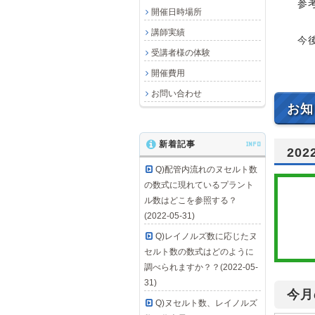
参考
開催日時場所
講師実績
今後
受講者様の体験
開催費用
お問い合わせ
お知
新着記事
INFO
20
Q)配管内流れのヌセルト数
の数式に現れているプラント
ル数はどこを参照する？
(2022-05-31)
Q)レイノルズ数に応じたヌ
セルト数の数式はどのように
調べられますか？？(2022-05-
31)
今月
Q)ヌセルト数、レイノルズ