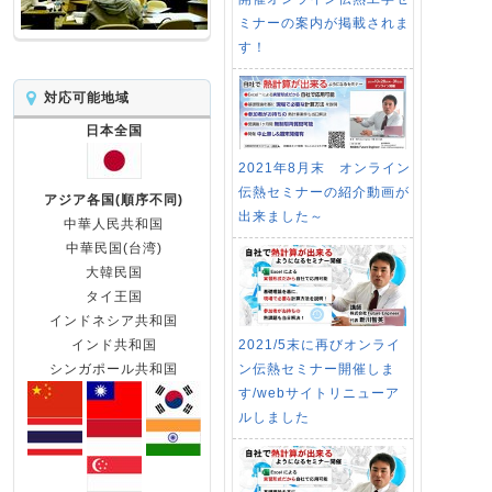
ミナーの案内が掲載されま
す！
対応可能地域
日本全国
2021年8月末 オンライン
伝熱セミナーの紹介動画が
アジア各国(順序不同)
出来ました～
中華人民共和国
中華民国(台湾)
大韓民国
タイ王国
インドネシア共和国
2021/5末に再びオンライ
インド共和国
ン伝熱セミナー開催しま
シンガポール共和国
す/webサイトリニューア
ルしました