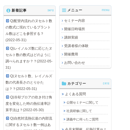
メニュー
MENU
新着記事
INFO
セミナー内容
Q)配管内流れのヌセルト数
の数式に現れているプラント
開催日時場所
ル数はどこを参照する？
講師実績
(2022-05-31)
受講者様の体験
Q)レイノルズ数に応じたヌ
開催費用
セルト数の数式はどのように
調べられますか？？(2022-05-
お問い合わせ
31)
Q)ヌセルト数、レイノルズ
数の代表長さのとりかた
カテゴリー
CATE
は？？(2022-05-31)
よくある質問
Q)冷却ブロアの吹き付け角
公開セミナーに関して
度を変化した時の熱伝達率計
算手法は？(2022-05-30)
社員研修に関して
Q)自然対流熱伝達の内部流
講義中に伺ったご質問
に関するヌセルト数一例はあ
今月末開催 伝熱計算セミ