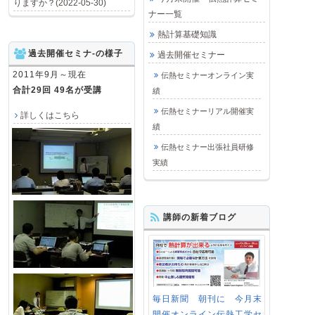
りますか？(2022-05-30)
ナー一覧
熱計算基礎知識
過去開催セミナ-の様子
過去開催セミナー
2011年9月～現在
伝熱セミナーオンライン実
合計29回 49名が受講
績
伝熱セミナーリアル開催実
詳しくはこちら
績
伝熱セミナー出張社員研修
実績
講師の新着ブログ
毎日新聞 朝刊に 今月末
開催オンライン伝熱工学セ