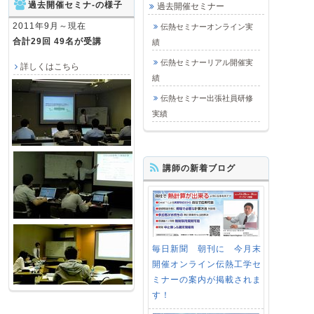
過去開催セミナ-の様子
過去開催セミナー
2011年9月～現在
伝熱セミナーオンライン実
合計29回 49名が受講
績
伝熱セミナーリアル開催実
詳しくはこちら
績
伝熱セミナー出張社員研修
実績
講師の新着ブログ
毎日新聞 朝刊に 今月末
開催オンライン伝熱工学セ
ミナーの案内が掲載されま
す！