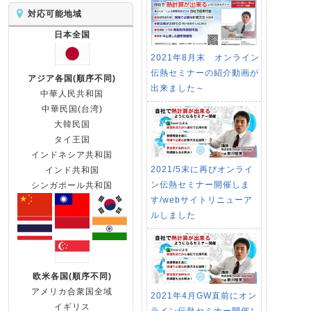
対応可能地域
日本全国
2021年8月末 オンライン
伝熱セミナーの紹介動画が
アジア各国(順序不同)
出来ました～
中華人民共和国
中華民国(台湾)
大韓民国
タイ王国
インドネシア共和国
2021/5末に再びオンライ
インド共和国
ン伝熱セミナー開催しま
シンガポール共和国
す/webサイトリニューア
ルしました
欧米各国(順序不同)
アメリカ合衆国全域
2021年4月GW直前にオン
イギリス