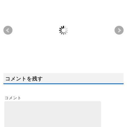
熱流体シミュレーショ
水中ポンプ設計されて
電
ンをされている方のご
いる方のご感想です
れ
感想
2012-06-13
2021-04-28
2012-06-13
2021-04-28
コメントを残す
コメント