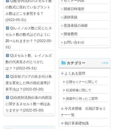
セミナー内容
Q)配管内流れのヌセルト数
の数式に現れているプラント
開催日時場所
ル数はどこを参照する？
講師実績
(2022-05-31)
受講者様の体験
Q)レイノルズ数に応じたヌ
開催費用
セルト数の数式はどのように
調べられますか？？(2022-05-
お問い合わせ
31)
Q)ヌセルト数、レイノルズ
数の代表長さのとりかた
カテゴリー
CATE
は？？(2022-05-31)
よくある質問
Q)冷却ブロアの吹き付け角
公開セミナーに関して
度を変化した時の熱伝達率計
算手法は？(2022-05-30)
社員研修に関して
Q)自然対流熱伝達の内部流
講義中に伺ったご質問
に関するヌセルト数一例はあ
今月末開催 伝熱計算セミ
りますか？(2022-05-30)
ナー一覧
熱計算基礎知識