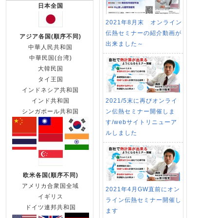
日本全国
2021年8月末 オンライン
伝熱セミナーの紹介動画が
アジア各国(順序不同)
出来ました～
中華人民共和国
中華民国(台湾)
大韓民国
タイ王国
インドネシア共和国
2021/5末に再びオンライ
インド共和国
ン伝熱セミナー開催しま
シンガポール共和国
す/webサイトリニューア
ルしました
欧米各国(順序不同)
アメリカ合衆国全域
2021年4月GW直前にオン
イギリス
ライン伝熱セミナー開催し
ドイツ連邦共和国
ます