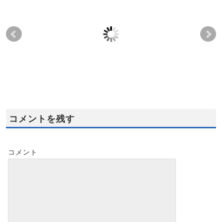
製品乾燥設備 機械設
熱交換器設計をされて
塗
計をされている方のご
いる受講者様のご感想
を
感想
想
2021-06-05
2021-11-29
2012-06-13
2021-04-28
コメントを残す
コメント