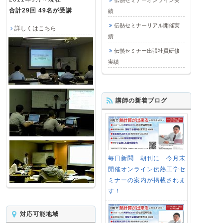
伝熱セミナーオンライン実
合計29回 49名が受講
績
伝熱セミナーリアル開催実
詳しくはこちら
績
伝熱セミナー出張社員研修
実績
講師の新着ブログ
毎日新聞 朝刊に 今月末
開催オンライン伝熱工学セ
ミナーの案内が掲載されま
す！
対応可能地域