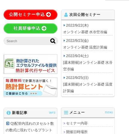
公開セミナー申込
次回公開セミナー
2022/9/22(木)
社員研修申込
オンライン基礎 水冷空冷編
2022/9/23(金)
オンライン基礎 温度計算編
2022/9/24(土)
[週末開催]オンライン基礎 水冷
空冷編
2022/9/25(日)
[週末開催]オンライン基礎 温度
計算編
メニュー
MENU
新着記事
INFO
セミナー内容
Q)配管内流れのヌセルト数
の数式に現れているプラント
開催日時場所