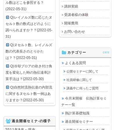
ル数はどこを参照する？
講師実績
(2022-05-31)
受講者様の体験
Q)レイノルズ数に応じたヌ
開催費用
セルト数の数式はどのように
調べられますか？？(2022-05-
お問い合わせ
31)
Q)ヌセルト数、レイノルズ
数の代表長さのとりかた
カテゴリー
CATE
は？？(2022-05-31)
よくある質問
Q)冷却ブロアの吹き付け角
公開セミナーに関して
度を変化した時の熱伝達率計
算手法は？(2022-05-30)
社員研修に関して
Q)自然対流熱伝達の内部流
講義中に伺ったご質問
に関するヌセルト数一例はあ
今月末開催 伝熱計算セミ
りますか？(2022-05-30)
ナー一覧
熱計算基礎知識
過去開催セミナ-の様子
過去開催セミナー
2011年9月～現在