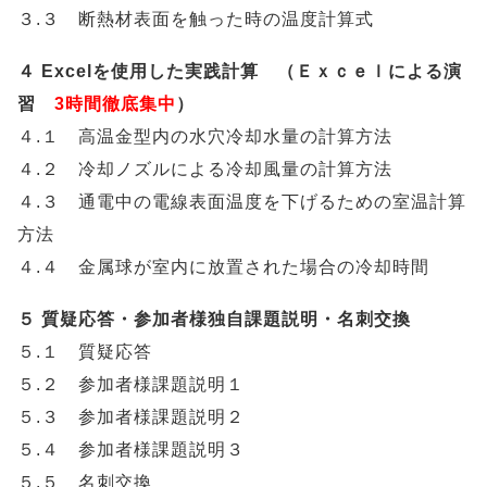
３.３ 断熱材表面を触った時の温度計算式
４ Excelを使用した実践計算 （Ｅｘｃｅｌによる演
習
3時間徹底集中
）
４.１ 高温金型内の水穴冷却水量の計算方法
４.２ 冷却ノズルによる冷却風量の計算方法
４.３ 通電中の電線表面温度を下げるための室温計算
方法
４.４ 金属球が室内に放置された場合の冷却時間
５ 質疑応答・参加者様独自課題説明・名刺交換
５.１ 質疑応答
５.２ 参加者様課題説明１
５.３ 参加者様課題説明２
５.４ 参加者様課題説明３
５.５ 名刺交換