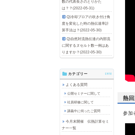
数の代表長さのとりかた
は？？(2022-05-31)
Q)冷却ブロアの吹き付け角
度を変化した時の熱伝達率計
算手法は？(2022-05-30)
Q)自然対流熱伝達の内部流
に関するヌセルト数一例はあ
りますか？(2022-05-30)
カテゴリー
CATE
よくある質問
公開セミナーに関して
熱回
社員研修に関して
講義中に伺ったご質問
参加
今月末開催 伝熱計算セミ
ナー一覧