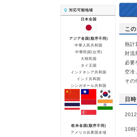
対応可能地域
日本全国
この
アジア各国(順序不同)
熱計
中華人民共和国
中華民国(台湾)
対流
大韓民国
必要
タイ王国
空冷
インドネシア共和国
インド共和国
その
シンガポール共和国
日時
201
欧米各国(順序不同)
10時
アメリカ合衆国全域