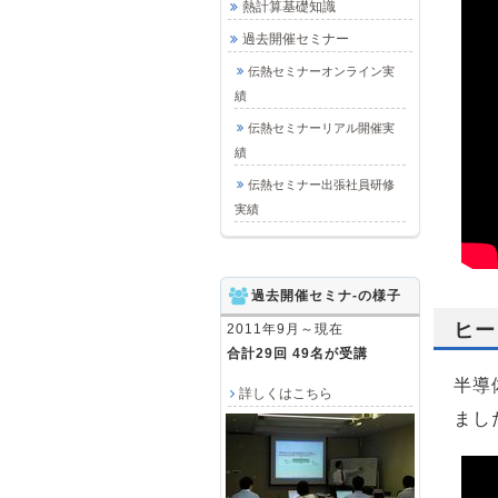
熱計算基礎知識
過去開催セミナー
伝熱セミナーオンライン実
績
伝熱セミナーリアル開催実
績
伝熱セミナー出張社員研修
実績
過去開催セミナ-の様子
ヒー
2011年9月～現在
合計29回 49名が受講
半導
詳しくはこちら
まし