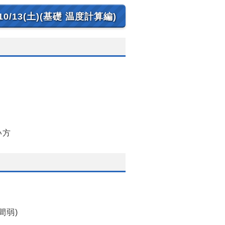
10/13(土)(基礎 温度計算編)
い方
間弱)