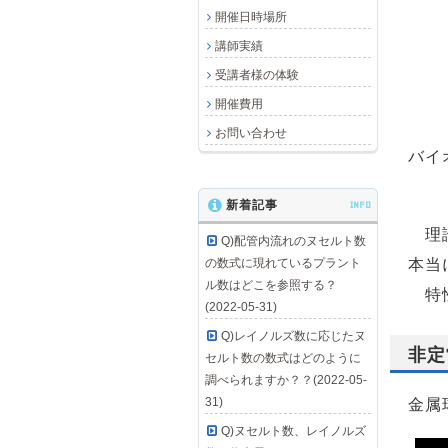
開催日時場所
講師実績
受講者様の体験
開催費用
お問い合わせ
バイ
新着記事
INFO
理論
Q)配管内流れのヌセルト数
の数式に現れているプラント
本当
ル数はどこを参照する？
特性
(2022-05-31)
Q)レイノルズ数に応じたヌ
非定
セルト数の数式はどのように
調べられますか？？(2022-05-
31)
金属
Q)ヌセルト数、レイノルズ