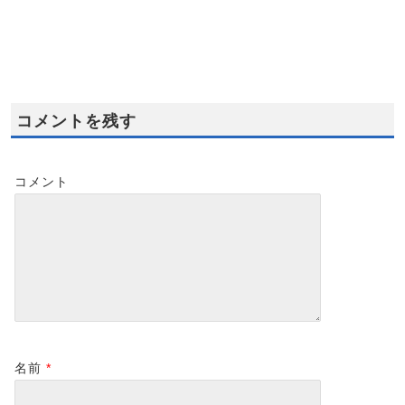
則の数式の記号の関係
度の意味は?
性は？
2012-07-07
2021-04-28
2022-04-30
2022-04-30
コメントを残す
コメント
名前
*