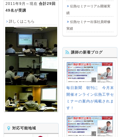
2011年9月～現在
合計29回
伝熱セミナーリアル開催実
49名が受講
績
詳しくはこちら
伝熱セミナー出張社員研修
実績
講師の新着ブログ
毎日新聞 朝刊に 今月末
開催オンライン伝熱工学セ
ミナーの案内が掲載されま
す！
対応可能地域