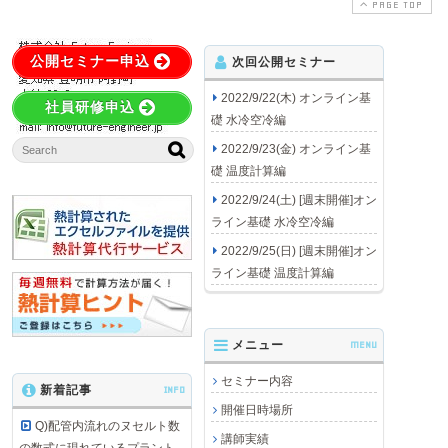
PAGE TOP
公開セミナー申込
次回公開セミナー
2022/9/22(木) オンライン基
社員研修申込
礎 水冷空冷編
2022/9/23(金) オンライン基
礎 温度計算編
2022/9/24(土) [週末開催]オン
ライン基礎 水冷空冷編
2022/9/25(日) [週末開催]オン
ライン基礎 温度計算編
メニュー
MENU
セミナー内容
新着記事
INFO
開催日時場所
Q)配管内流れのヌセルト数
講師実績