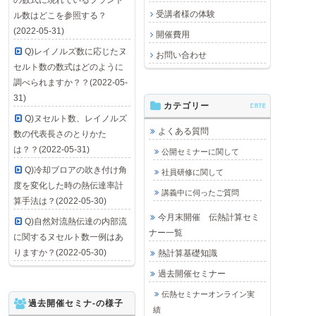
の数式に現れているプラント
受講者様の体験
ル数はどこを参照する？
(2022-05-31)
開催費用
Q)レイノルズ数に応じたヌ
お問い合わせ
セルト数の数式はどのように
調べられますか？？(2022-05-
31)
カテゴリー
CATE
Q)ヌセルト数、レイノルズ
よくある質問
数の代表長さのとりかた
は？？(2022-05-31)
公開セミナーに関して
Q)冷却ブロアの吹き付け角
社員研修に関して
度を変化した時の熱伝達率計
講義中に伺ったご質問
算手法は？(2022-05-30)
今月末開催 伝熱計算セミ
Q)自然対流熱伝達の内部流
ナー一覧
に関するヌセルト数一例はあ
りますか？(2022-05-30)
熱計算基礎知識
過去開催セミナー
伝熱セミナーオンライン実
過去開催セミナ-の様子
績