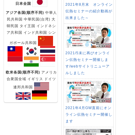
日本全国
2021年8月末 オンライン
伝熱セミナーの紹介動画が
アジア各国(順序不同)
中華人
出来ました～
民共和国 中華民国(台湾) 大
韓民国 タイ王国 インドネシ
ア共和国 インド共和国 シン
ガポール共和国
2021/5末に再びオンライ
ン伝熱セミナー開催しま
す/webサイトリニューア
欧米各国(順序不同)
アメリカ
ルしました
合衆国全域 イギリス ドイツ
連邦共和国
2021年4月GW直前にオン
ライン伝熱セミナー開催し
ます