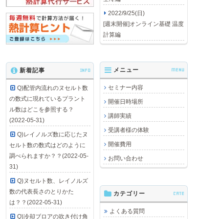
2022/9/25(日)
[週末開催]オンライン基礎 温度
計算編
メニュー
MENU
新着記事
INFO
セミナー内容
Q)配管内流れのヌセルト数
の数式に現れているプラント
開催日時場所
ル数はどこを参照する？
講師実績
(2022-05-31)
受講者様の体験
Q)レイノルズ数に応じたヌ
開催費用
セルト数の数式はどのように
調べられますか？？(2022-05-
お問い合わせ
31)
Q)ヌセルト数、レイノルズ
数の代表長さのとりかた
カテゴリー
CATE
は？？(2022-05-31)
よくある質問
Q)冷却ブロアの吹き付け角