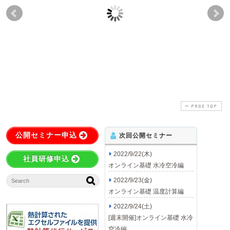
ステファンボルツマン
対流熱伝達とは
熱
の法則とは
2012-07-08
2021-04-28
2012-07-08
2021-04-28
PAGE TOP
公開セミナー申込
次回公開セミナー
2022/9/22(木)
社員研修申込
オンライン基礎 水冷空冷編
2022/9/23(金)
オンライン基礎 温度計算編
2022/9/24(土)
[週末開催]オンライン基礎 水冷
空冷編