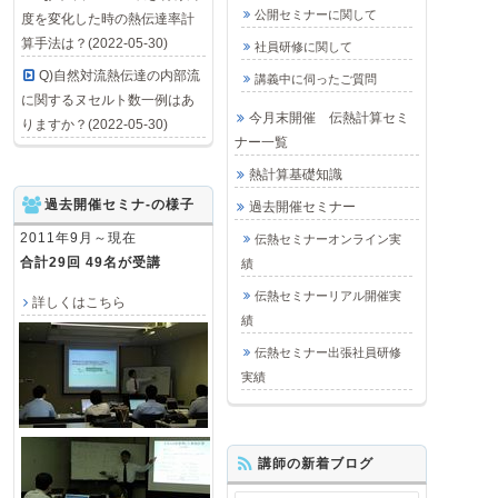
公開セミナーに関して
度を変化した時の熱伝達率計
算手法は？(2022-05-30)
社員研修に関して
Q)自然対流熱伝達の内部流
講義中に伺ったご質問
に関するヌセルト数一例はあ
今月末開催 伝熱計算セミ
りますか？(2022-05-30)
ナー一覧
熱計算基礎知識
過去開催セミナ-の様子
過去開催セミナー
2011年9月～現在
伝熱セミナーオンライン実
合計29回 49名が受講
績
伝熱セミナーリアル開催実
詳しくはこちら
績
伝熱セミナー出張社員研修
実績
講師の新着ブログ