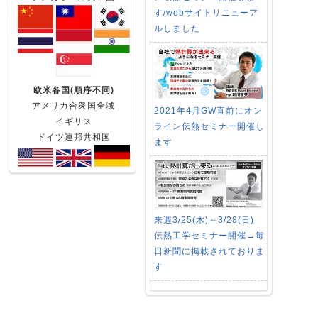
す/webサイトリニューア
ルしました
欧米各国(順序不同)
アメリカ合衆国全域
2021年4月GW直前にオン
イギリス
ライン伝熱セミナー開催し
ドイツ連邦共和国
ます
来週3/25(木)～3/28(日)
伝熱工学セミナー開催→毎
日新聞に掲載されておりま
す