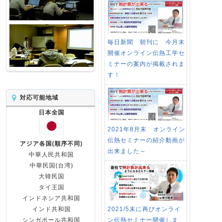
毎日新聞 朝刊に 今月末
開催オンライン伝熱工学セ
ミナーの案内が掲載されま
す！
対応可能地域
日本全国
2021年8月末 オンライン
伝熱セミナーの紹介動画が
アジア各国(順序不同)
出来ました～
中華人民共和国
中華民国(台湾)
大韓民国
タイ王国
インドネシア共和国
2021/5末に再びオンライ
インド共和国
ン伝熱セミナー開催しま
シンガポール共和国