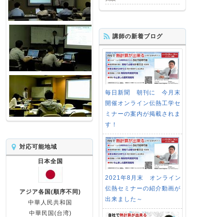
講師の新着ブログ
毎日新聞 朝刊に 今月末
開催オンライン伝熱工学セ
ミナーの案内が掲載されま
す！
対応可能地域
日本全国
2021年8月末 オンライン
伝熱セミナーの紹介動画が
アジア各国(順序不同)
出来ました～
中華人民共和国
中華民国(台湾)