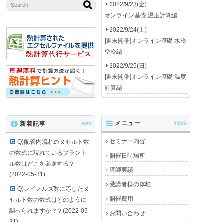
2022/9/23(金)
オンライン基礎 温度計算編
2022/9/24(土)
[週末開催]オンライン基礎 水冷
空冷編
2022/9/25(日)
[週末開催]オンライン基礎 温度
計算編
メニュー
MENU
新着記事
INFO
セミナー内容
Q)配管内流れのヌセルト数
の数式に現れているプラント
開催日時場所
ル数はどこを参照する？
講師実績
(2022-05-31)
受講者様の体験
Q)レイノルズ数に応じたヌ
開催費用
セルト数の数式はどのように
調べられますか？？(2022-05-
お問い合わせ
31)