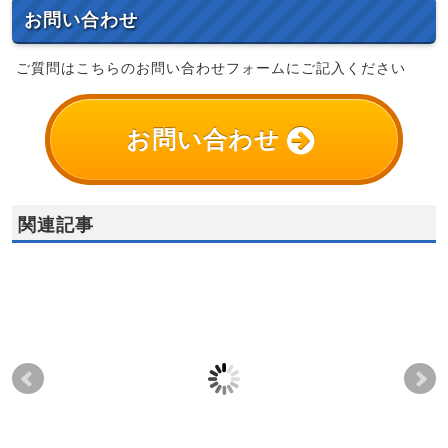
お問い合わせ
ご質問はこちらのお問い合わせフォームにご記入ください
お問い合わせ
関連記事
[オンライン 基礎水冷空
(過去開催)第6回伝熱セ
(過
冷編]2022年4月21日
ミナ－ 2012年2月17日
ミナ
(木)開催済
(金) in名古屋 ポート
(火