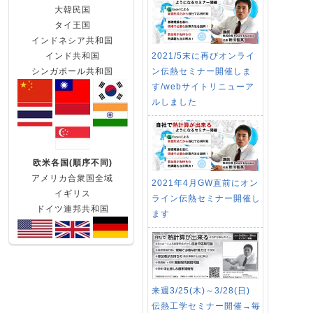
大韓民国
タイ王国
インドネシア共和国
2021/5末に再びオンライ
インド共和国
ン伝熱セミナー開催しま
シンガポール共和国
す/webサイトリニューア
ルしました
欧米各国(順序不同)
アメリカ合衆国全域
2021年4月GW直前にオン
イギリス
ライン伝熱セミナー開催し
ドイツ連邦共和国
ます
来週3/25(木)～3/28(日)
伝熱工学セミナー開催→毎