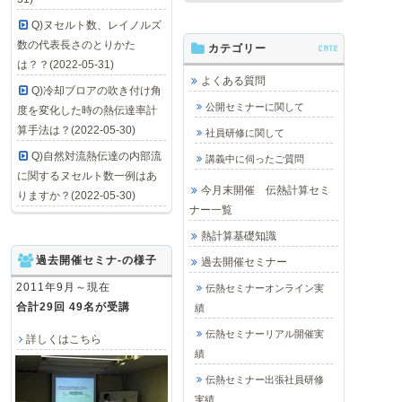
Q)ヌセルト数、レイノルズ
数の代表長さのとりかた
カテゴリー
CATE
は？？(2022-05-31)
よくある質問
Q)冷却ブロアの吹き付け角
公開セミナーに関して
度を変化した時の熱伝達率計
算手法は？(2022-05-30)
社員研修に関して
Q)自然対流熱伝達の内部流
講義中に伺ったご質問
に関するヌセルト数一例はあ
今月末開催 伝熱計算セミ
りますか？(2022-05-30)
ナー一覧
熱計算基礎知識
過去開催セミナ-の様子
過去開催セミナー
2011年9月～現在
伝熱セミナーオンライン実
合計29回 49名が受講
績
伝熱セミナーリアル開催実
詳しくはこちら
績
伝熱セミナー出張社員研修
実績