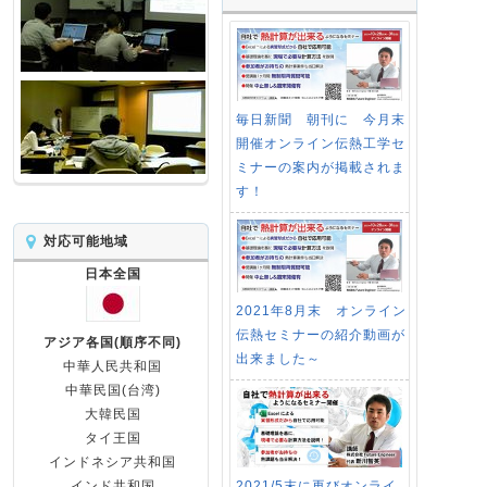
毎日新聞 朝刊に 今月末
開催オンライン伝熱工学セ
ミナーの案内が掲載されま
す！
対応可能地域
日本全国
2021年8月末 オンライン
伝熱セミナーの紹介動画が
アジア各国(順序不同)
出来ました～
中華人民共和国
中華民国(台湾)
大韓民国
タイ王国
インドネシア共和国
2021/5末に再びオンライ
インド共和国