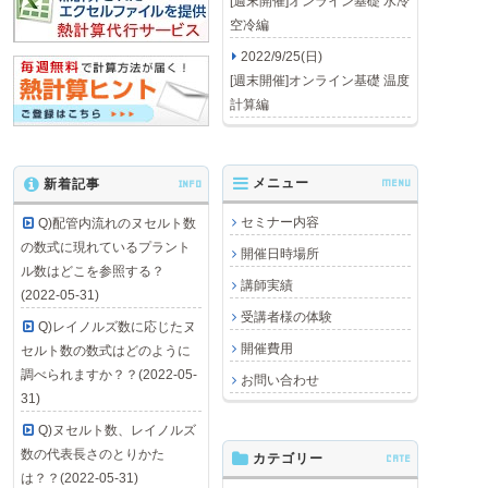
[週末開催]オンライン基礎 水冷
空冷編
2022/9/25(日)
[週末開催]オンライン基礎 温度
計算編
メニュー
MENU
新着記事
INFO
セミナー内容
Q)配管内流れのヌセルト数
の数式に現れているプラント
開催日時場所
ル数はどこを参照する？
講師実績
(2022-05-31)
受講者様の体験
Q)レイノルズ数に応じたヌ
開催費用
セルト数の数式はどのように
調べられますか？？(2022-05-
お問い合わせ
31)
Q)ヌセルト数、レイノルズ
数の代表長さのとりかた
カテゴリー
CATE
は？？(2022-05-31)