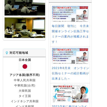
毎日新聞 朝刊に 今月末
開催オンライン伝熱工学セ
ミナーの案内が掲載されま
す！
対応可能地域
日本全国
2021年8月末 オンライン
伝熱セミナーの紹介動画が
アジア各国(順序不同)
出来ました～
中華人民共和国
中華民国(台湾)
大韓民国
タイ王国
インドネシア共和国
2021/5末に再びオンライ
インド共和国