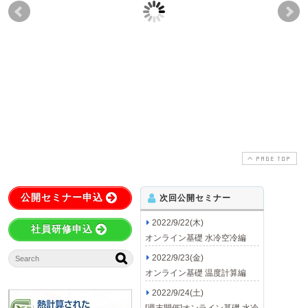
Q) 初期温度の表記につ
Q) ハイスラー線図の縦
Q)
いて
軸記載の無次元温度と
雑
線図の大元の数式に現
か
2012-07-07
2021-04-28
れている無次元温度は
同一?
2021-02-26
2021-04-28
PAGE TOP
公開セミナー申込
次回公開セミナー
2022/9/22(木)
社員研修申込
オンライン基礎 水冷空冷編
2022/9/23(金)
オンライン基礎 温度計算編
2022/9/24(土)