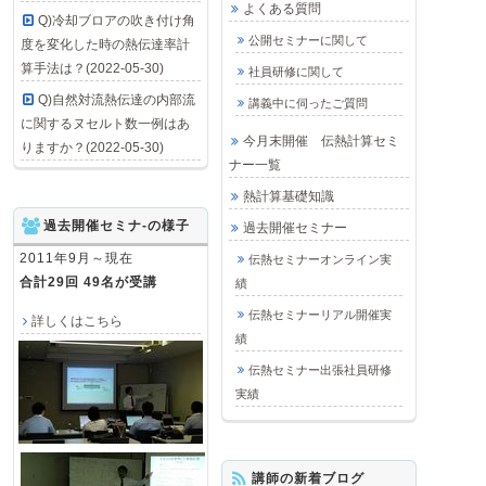
よくある質問
Q)冷却ブロアの吹き付け角
公開セミナーに関して
度を変化した時の熱伝達率計
算手法は？(2022-05-30)
社員研修に関して
Q)自然対流熱伝達の内部流
講義中に伺ったご質問
に関するヌセルト数一例はあ
今月末開催 伝熱計算セミ
りますか？(2022-05-30)
ナー一覧
熱計算基礎知識
過去開催セミナ-の様子
過去開催セミナー
2011年9月～現在
伝熱セミナーオンライン実
合計29回 49名が受講
績
伝熱セミナーリアル開催実
詳しくはこちら
績
伝熱セミナー出張社員研修
実績
講師の新着ブログ