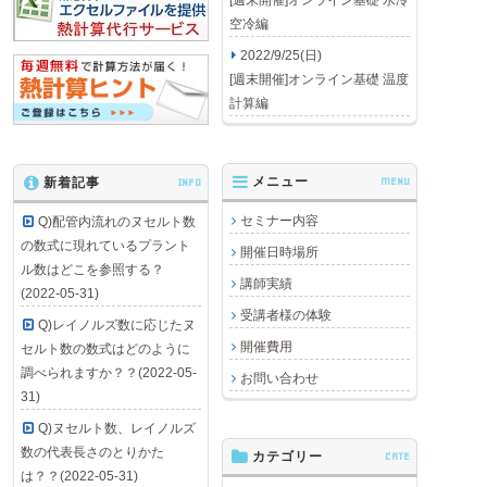
[週末開催]オンライン基礎 水冷
空冷編
2022/9/25(日)
[週末開催]オンライン基礎 温度
計算編
メニュー
MENU
新着記事
INFO
セミナー内容
Q)配管内流れのヌセルト数
の数式に現れているプラント
開催日時場所
ル数はどこを参照する？
講師実績
(2022-05-31)
受講者様の体験
Q)レイノルズ数に応じたヌ
開催費用
セルト数の数式はどのように
調べられますか？？(2022-05-
お問い合わせ
31)
Q)ヌセルト数、レイノルズ
数の代表長さのとりかた
カテゴリー
CATE
は？？(2022-05-31)