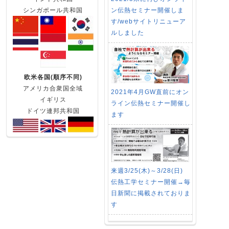
ン伝熱セミナー開催しま
シンガポール共和国
す/webサイトリニューア
ルしました
欧米各国(順序不同)
アメリカ合衆国全域
2021年4月GW直前にオン
イギリス
ライン伝熱セミナー開催し
ドイツ連邦共和国
ます
来週3/25(木)～3/28(日)
伝熱工学セミナー開催→毎
日新聞に掲載されておりま
す