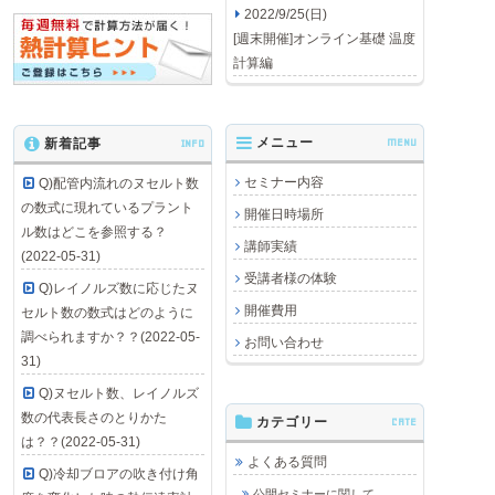
2022/9/25(日)
[週末開催]オンライン基礎 温度
計算編
メニュー
MENU
新着記事
INFO
セミナー内容
Q)配管内流れのヌセルト数
の数式に現れているプラント
開催日時場所
ル数はどこを参照する？
講師実績
(2022-05-31)
受講者様の体験
Q)レイノルズ数に応じたヌ
開催費用
セルト数の数式はどのように
調べられますか？？(2022-05-
お問い合わせ
31)
Q)ヌセルト数、レイノルズ
数の代表長さのとりかた
カテゴリー
CATE
は？？(2022-05-31)
よくある質問
Q)冷却ブロアの吹き付け角
公開セミナーに関して