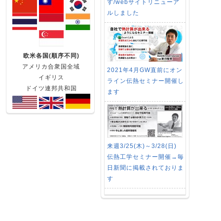
す/webサイトリニューア
ルしました
欧米各国(順序不同)
アメリカ合衆国全域
2021年4月GW直前にオン
イギリス
ライン伝熱セミナー開催し
ドイツ連邦共和国
ます
来週3/25(木)～3/28(日)
伝熱工学セミナー開催→毎
日新聞に掲載されておりま
す