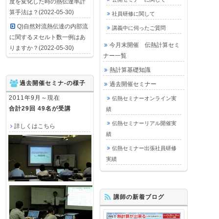
度を変化した時の熱伝達率計
算手法は？(2022-05-30)
社員研修に関して
Q)自然対流熱伝達の内部流
講義中に伺ったご質問
に関するヌセルト数一例はあ
今月末開催 伝熱計算セミ
りますか？(2022-05-30)
ナー一覧
熱計算基礎知識
過去開催セミナ-の様子
過去開催セミナー
2011年9月～現在
伝熱セミナーオンライン実
合計29回 49名が受講
績
伝熱セミナーリアル開催実
詳しくはこちら
績
伝熱セミナー出張社員研修
実績
講師の新着ブログ