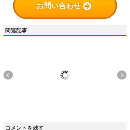
お問い合わせ
関連記事
Q) 過渡温度計算式と定
Q)配管内流れのヌセル
Q)
常温度について
ト数の数式に現れてい
の
るプラントル数はどこ
い
2012-07-07
2021-04-28
を参照する？
2022-05-31
2022-05-31
コメントを残す