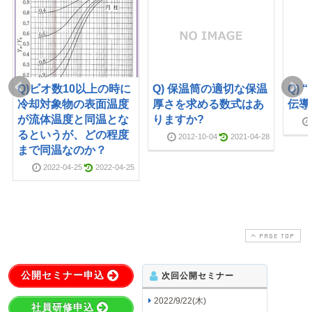
Q)ビオ数10以上の時に
Q) 保温筒の適切な保温
Q)
冷却対象物の表面温度
厚さを求める数式はあ
伝導
が流体温度と同温とな
りますか?
るというが、どの程度
2012-10-04
2021-04-28
まで同温なのか？
2022-04-25
2022-04-25
PAGE TOP
公開セミナー申込
次回公開セミナー
2022/9/22(木)
社員研修申込