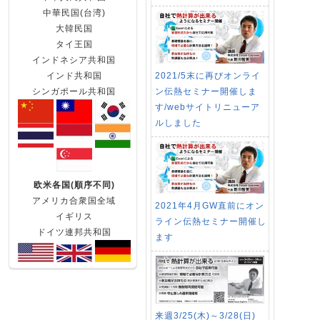
中華民国(台湾)
大韓民国
タイ王国
インドネシア共和国
2021/5末に再びオンライ
インド共和国
ン伝熱セミナー開催しま
シンガポール共和国
す/webサイトリニューア
ルしました
欧米各国(順序不同)
アメリカ合衆国全域
2021年4月GW直前にオン
イギリス
ライン伝熱セミナー開催し
ドイツ連邦共和国
ます
来週3/25(木)～3/28(日)