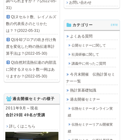
調べられますか？？(2022-05-
お問い合わせ
31)
Q)ヌセルト数、レイノルズ
数の代表長さのとりかた
カテゴリー
CATE
は？？(2022-05-31)
よくある質問
Q)冷却ブロアの吹き付け角
公開セミナーに関して
度を変化した時の熱伝達率計
算手法は？(2022-05-30)
社員研修に関して
Q)自然対流熱伝達の内部流
講義中に伺ったご質問
に関するヌセルト数一例はあ
今月末開催 伝熱計算セミ
りますか？(2022-05-30)
ナー一覧
熱計算基礎知識
過去開催セミナ-の様子
過去開催セミナー
2011年9月～現在
伝熱セミナーオンライン実
合計29回 49名が受講
績
伝熱セミナーリアル開催実
詳しくはこちら
績