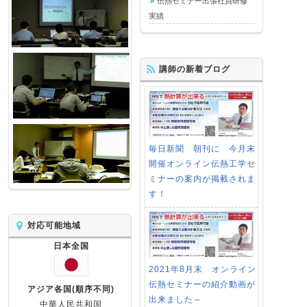
伝熱セミナー出張社員研修
実績
講師の新着ブログ
毎日新聞 朝刊に 今月末
開催オンライン伝熱工学セ
ミナーの案内が掲載されま
す！
対応可能地域
日本全国
2021年8月末 オンライン
伝熱セミナーの紹介動画が
アジア各国(順序不同)
出来ました～
中華人民共和国