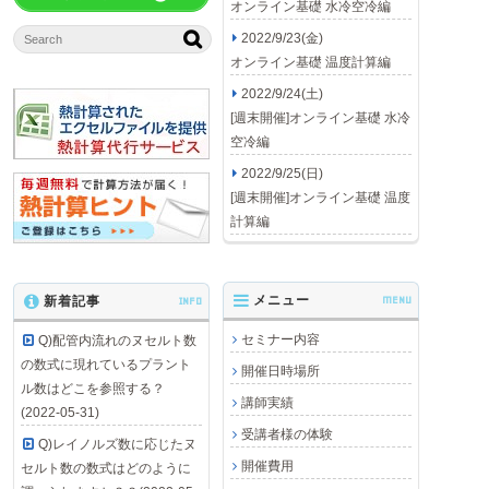
オンライン基礎 水冷空冷編
2022/9/23(金)
オンライン基礎 温度計算編
2022/9/24(土)
[週末開催]オンライン基礎 水冷
空冷編
2022/9/25(日)
[週末開催]オンライン基礎 温度
計算編
メニュー
MENU
新着記事
INFO
セミナー内容
Q)配管内流れのヌセルト数
の数式に現れているプラント
開催日時場所
ル数はどこを参照する？
講師実績
(2022-05-31)
受講者様の体験
Q)レイノルズ数に応じたヌ
開催費用
セルト数の数式はどのように