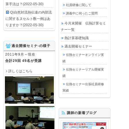
算手法は？(2022-05-30)
社員研修に関して
Q)自然対流熱伝達の内部流
講義中に伺ったご質問
に関するヌセルト数一例はあ
今月末開催 伝熱計算セミ
りますか？(2022-05-30)
ナー一覧
熱計算基礎知識
過去開催セミナ-の様子
過去開催セミナー
2011年9月～現在
伝熱セミナーオンライン実
合計29回 49名が受講
績
伝熱セミナーリアル開催実
詳しくはこちら
績
伝熱セミナー出張社員研修
実績
講師の新着ブログ