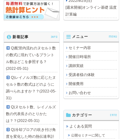
2022/9/25(日)
[週末開催]オンライン基礎 温度
計算編
メニュー
MENU
新着記事
INFO
セミナー内容
Q)配管内流れのヌセルト数
の数式に現れているプラント
開催日時場所
ル数はどこを参照する？
講師実績
(2022-05-31)
受講者様の体験
Q)レイノルズ数に応じたヌ
開催費用
セルト数の数式はどのように
調べられますか？？(2022-05-
お問い合わせ
31)
Q)ヌセルト数、レイノルズ
数の代表長さのとりかた
カテゴリー
CATE
は？？(2022-05-31)
よくある質問
Q)冷却ブロアの吹き付け角
公開セミナーに関して
度を変化した時の熱伝達率計