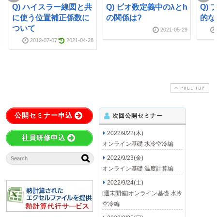
Q) ハイスラー線図と共
Q) ビオ数定義中のλとh
Q)
に使う位置補正係数に
の関係は?
的な
ついて
2021-05-29
2012-07-07
2021-04-28
PAGE TOP
公開セミナー申込
次回公開セミナー
2022/9/22(木)
社員研修申込
オンライン基礎 水冷空冷編
2022/9/23(金)
オンライン基礎 温度計算編
2022/9/24(土)
[週末開催]オンライン基礎 水冷
空冷編