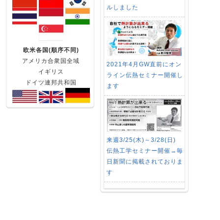
ルしました
欧米各国(順序不同)
アメリカ合衆国全域
2021年4月GW直前にオン
イギリス
ライン伝熱セミナー開催し
ドイツ連邦共和国
ます
来週3/25(木)～3/28(日)
伝熱工学セミナー開催→毎
日新聞に掲載されておりま
す