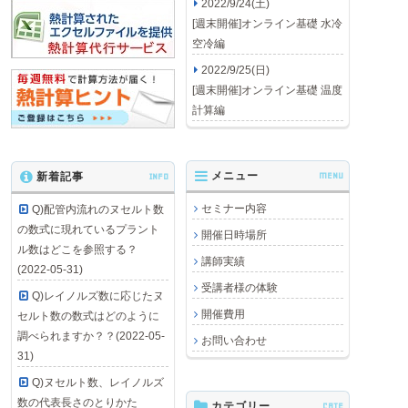
2022/9/24(土)
[週末開催]オンライン基礎 水冷
空冷編
2022/9/25(日)
[週末開催]オンライン基礎 温度
計算編
メニュー
MENU
新着記事
INFO
セミナー内容
Q)配管内流れのヌセルト数
の数式に現れているプラント
開催日時場所
ル数はどこを参照する？
講師実績
(2022-05-31)
受講者様の体験
Q)レイノルズ数に応じたヌ
開催費用
セルト数の数式はどのように
調べられますか？？(2022-05-
お問い合わせ
31)
Q)ヌセルト数、レイノルズ
数の代表長さのとりかた
カテゴリー
CATE