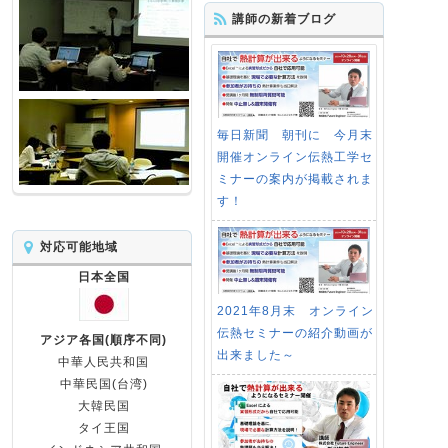
講師の新着ブログ
毎日新聞 朝刊に 今月末
開催オンライン伝熱工学セ
ミナーの案内が掲載されま
す！
対応可能地域
日本全国
2021年8月末 オンライン
伝熱セミナーの紹介動画が
アジア各国(順序不同)
出来ました～
中華人民共和国
中華民国(台湾)
大韓民国
タイ王国