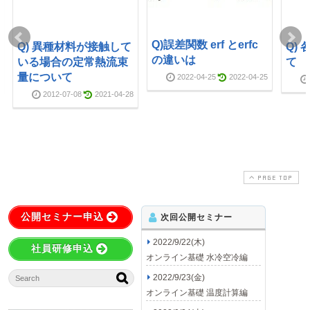
Q)誤差関数 erf とerfc
Q) 異種材料が接触して
Q)
の違いは
いる場合の定常熱流束
て
量について
2022-04-25
2022-04-25
2012-07-08
2021-04-28
PAGE TOP
公開セミナー申込
次回公開セミナー
2022/9/22(木)
社員研修申込
オンライン基礎 水冷空冷編
2022/9/23(金)
オンライン基礎 温度計算編