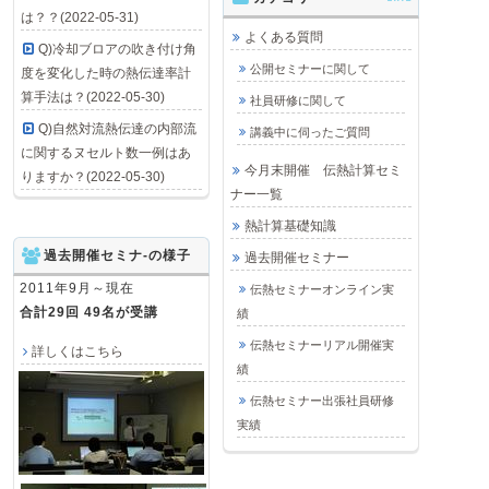
は？？(2022-05-31)
よくある質問
Q)冷却ブロアの吹き付け角
公開セミナーに関して
度を変化した時の熱伝達率計
算手法は？(2022-05-30)
社員研修に関して
Q)自然対流熱伝達の内部流
講義中に伺ったご質問
に関するヌセルト数一例はあ
今月末開催 伝熱計算セミ
りますか？(2022-05-30)
ナー一覧
熱計算基礎知識
過去開催セミナ-の様子
過去開催セミナー
2011年9月～現在
伝熱セミナーオンライン実
合計29回 49名が受講
績
伝熱セミナーリアル開催実
詳しくはこちら
績
伝熱セミナー出張社員研修
実績