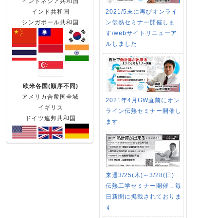
インドネシア共和国
2021/5末に再びオンライ
インド共和国
ン伝熱セミナー開催しま
シンガポール共和国
す/webサイトリニューア
ルしました
欧米各国(順序不同)
アメリカ合衆国全域
2021年4月GW直前にオン
イギリス
ライン伝熱セミナー開催し
ドイツ連邦共和国
ます
来週3/25(木)～3/28(日)
伝熱工学セミナー開催→毎
日新聞に掲載されておりま
す