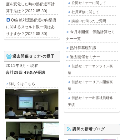
公開セミナーに関して
度を変化した時の熱伝達率計
算手法は？(2022-05-30)
社員研修に関して
Q)自然対流熱伝達の内部流
講義中に伺ったご質問
に関するヌセルト数一例はあ
今月末開催 伝熱計算セミ
りますか？(2022-05-30)
ナー一覧
熱計算基礎知識
過去開催セミナ-の様子
過去開催セミナー
2011年9月～現在
伝熱セミナーオンライン実
合計29回 49名が受講
績
伝熱セミナーリアル開催実
詳しくはこちら
績
伝熱セミナー出張社員研修
実績
講師の新着ブログ