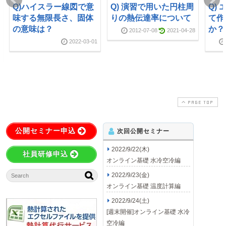
Q)ハイスラー線図で意
Q) 演習で用いた円柱周
Q)
味する無限長さ、固体
りの熱伝達率について
て作
の意味は？
か？
2012-07-08
2021-04-28
2022-03-01
PAGE TOP
公開セミナー申込
次回公開セミナー
2022/9/22(木)
社員研修申込
オンライン基礎 水冷空冷編
2022/9/23(金)
オンライン基礎 温度計算編
2022/9/24(土)
[週末開催]オンライン基礎 水冷
空冷編