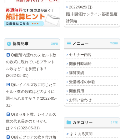
2022/9/25(日)
[週末開催]オンライン基礎 温度
計算編
メニュー
MENU
新着記事
INFO
セミナー内容
Q)配管内流れのヌセルト数
の数式に現れているプラント
開催日時場所
ル数はどこを参照する？
講師実績
(2022-05-31)
受講者様の体験
Q)レイノルズ数に応じたヌ
開催費用
セルト数の数式はどのように
調べられますか？？(2022-05-
お問い合わせ
31)
Q)ヌセルト数、レイノルズ
数の代表長さのとりかた
カテゴリー
CATE
は？？(2022-05-31)
よくある質問
Q)冷却ブロアの吹き付け角