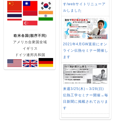
す/webサイトリニューア
ルしました
欧米各国(順序不同)
アメリカ合衆国全域
2021年4月GW直前にオン
イギリス
ライン伝熱セミナー開催し
ドイツ連邦共和国
ます
来週3/25(木)～3/28(日)
伝熱工学セミナー開催→毎
日新聞に掲載されておりま
す