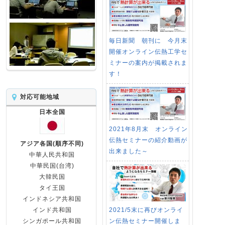
毎日新聞 朝刊に 今月末
開催オンライン伝熱工学セ
ミナーの案内が掲載されま
す！
対応可能地域
日本全国
2021年8月末 オンライン
伝熱セミナーの紹介動画が
アジア各国(順序不同)
出来ました～
中華人民共和国
中華民国(台湾)
大韓民国
タイ王国
インドネシア共和国
2021/5末に再びオンライ
インド共和国
ン伝熱セミナー開催しま
シンガポール共和国