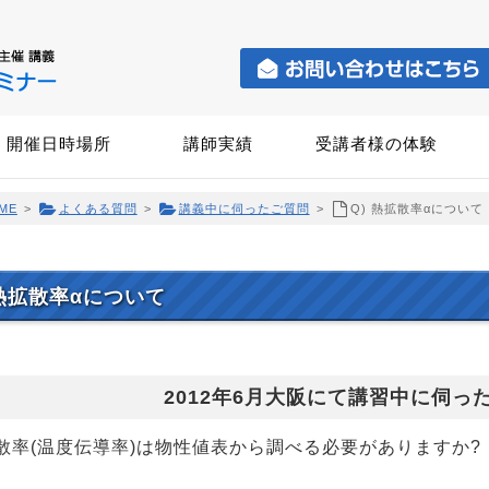
開催日時場所
講師実績
受講者様の体験
ME
>
よくある質問
>
講義中に伺ったご質問
>
Q) 熱拡散率αについて
 熱拡散率αについて
2012年6月大阪にて講習中に伺っ
散率(温度伝導率)は物性値表から調べる必要がありますか?