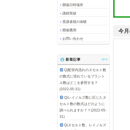
開催日時場所
講師実績
受講者様の体験
開催費用
今月
お問い合わせ
新着記事
INFO
Q)配管内流れのヌセルト数
の数式に現れているプラント
ル数はどこを参照する？
(2022-05-31)
Q)レイノルズ数に応じたヌ
セルト数の数式はどのように
調べられますか？？(2022-05-
31)
Q)ヌセルト数、レイノルズ