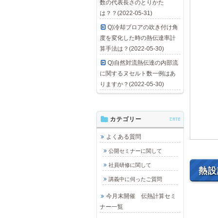
数の代表長さのとりかた
は？？(2022-05-31)
Q)冷却ブロアの吹き付け角
度を変化した時の熱伝達率計
算手法は？(2022-05-30)
Q)自然対流熱伝達の内部流
に関するヌセルト数一例はあ
りますか？(2022-05-30)
カテゴリー
CATE
よくある質問
公開セミナーに関して
社員研修に関して
熱設
講義中に伺ったご質問
今月末開催 伝熱計算セミ
ナー一覧