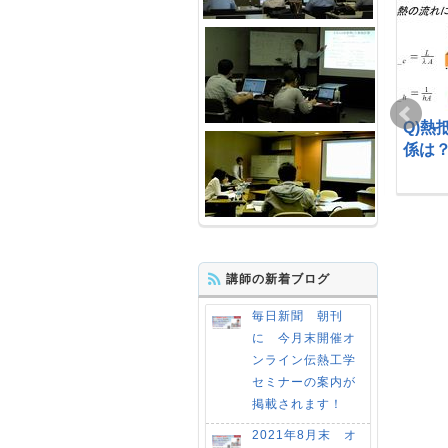
Q) フーリエ数の意味に
Q) 自然対流熱伝達率の
Q)熱
ついて
変数について
係は
2012-06-16
2021-04-28
2012-07-08
2021-04-28
講師の新着ブログ
毎日新聞 朝刊
に 今月末開催オ
ンライン伝熱工学
Q) 乾燥工程のワーク温
Q) 二重管式熱交換器の
セミナーの案内が
度上昇時間計算でき
計算は”基礎空冷水冷
掲載されます！
る？
編”のセミナーで講義さ
2021年8月末 オ
れますか？
2012-06-13
2021-04-28