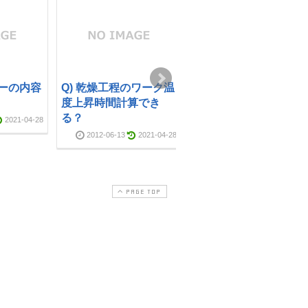
ナーの内容
Q) 乾燥工程のワーク温
Q) 二重管式熱交換器の
度上昇時間計算でき
計算は”基礎空冷水冷
る？
編”のセミナーで講義
2021-04-28
れますか？
2012-06-13
2021-04-28
2021-02-26
2021-04-2
PAGE TOP