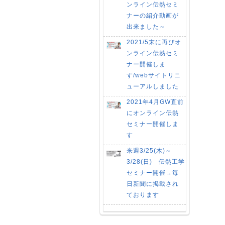
ンライン伝熱セミ
2021-02-26
2021-04-28
ナーの紹介動画が
出来ました～
2021/5末に再びオ
ンライン伝熱セミ
ナー開催しま
す/webサイトリニ
ューアルしました
2021年4月GW直前
にオンライン伝熱
セミナー開催しま
す
来週3/25(木)～
3/28(日) 伝熱工学
セミナー開催→毎
日新聞に掲載され
ております