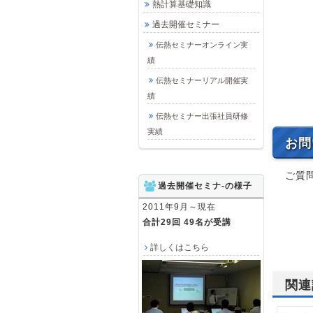
熱計算基礎知識
過去開催セミナー
伝熱セミナーオンライン実
績
伝熱セミナーリアル開催実
績
伝熱セミナー出張社員研修
実績
お問
ご質
過去開催セミナ-の様子
2011年9月～現在
合計29回 49名が受講
詳しくはこちら
関連